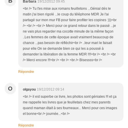
B
Barbara
19/12/2012 09:45
<br /> Tu t'es mise aux romans feuilletons ...Génial dés le
matin j'ai bien rigolé ...le coup du téléphone MDR Je l'ai
partagé sur mon mur FB pour faire profiter les copines :)))<br
/> <br /> <br /> Merci pour ce grand retour dans le passé ...je
ne vais plus regarder ma cocotte minute de la même façon
..Les femmes de cette époque avait vraiment beaucoup de
chance ...pas besoin de réfléchir<br /> ..leur mari le faisait
pour elle On se demande bien ce qui les a poussé à
demander la libération de la femme MDR !!!!<br /> <br /> <br
/> Merci encore !!!<br /> <br /> <br /> Bisessss<br />
Répondre
O
olgayou
19/12/2012 09:14
<br /> il est superbe ce livre, les photos sont géniales !!! et ça
me rappelle les livres que je feuilletais chez mes parents
quand maman était à ses fourneaux... Merci pour ces images
et bonne<br /> journée...<br />
Répondre