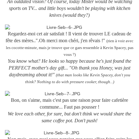
An outdated vision? Of course, today Mister would be watching
sports on TV... and little boys wouldn't be playing with kitchen
knives (would they?)
Regardez-moi cet air satisfait ! Il vient de trouver LE cadeau de
fête des mères..".Oh merci mon chéri, j'en rêvais !"
(rien à voir avec
les cocotte-minute, mais je trouve que ce gars ressemble à Kevin Spacey, pas
vous ?)
You know what? He looks so happy because he's just found the
PERFECT mother's day gift... "Oh thank you Honey, was just
daydreaming about it!"
(that man looks like Kevin Spacey, don't you
think? Nothing to do with pressure cooker, though...)
Bon, on s'aime, mais c'est pas une raison pour faire cafetière
commune... Faut pas pousser !
We love each other, for sure, but don't think we would share the
same coffee pot. Don't push!