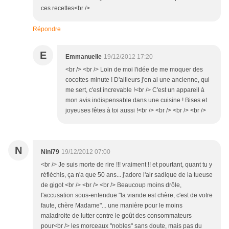
ces recettes<br />
Répondre
E
Emmanuelle
19/12/2012 17:20
<br /> <br /> Loin de moi l'idée de me moquer des
cocottes-minute ! D'ailleurs j'en ai une ancienne, qui
me sert, c'est increvable !<br /> C'est un appareil à
mon avis indispensable dans une cuisine ! Bises et
joyeuses fêtes à toi aussi !<br /> <br /> <br /> <br />
N
Nini79
19/12/2012 07:00
<br /> Je suis morte de rire !!! vraiment !! et pourtant, quant tu y
réfléchis, ça n'a que 50 ans... j'adore l'air sadique de la tueuse
de gigot <br /> <br /> <br /> Beaucoup moins drôle,
l'accusation sous-entendue "la viande est chère, c'est de votre
faute, chère Madame"... une manière pour le moins
maladroite de lutter contre le goût des consommateurs
pour<br /> les morceaux "nobles" sans doute, mais pas du