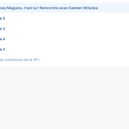
bey Maguire, c'est lui ! Rencontre avec Damien Witecka
e 6
e 5
e 4
e 3
s créatrices de la VF !
e 2
e 1
e Mektoub My Love arrive enfin ! Rencontre avec Shaïn Boumedine et Sal
i : après Toni en famille
elle réalise le bouleversant Dites lui que je l'aime
ais ! Rencontre autour de Vie privée de Rebecca Zlotowski