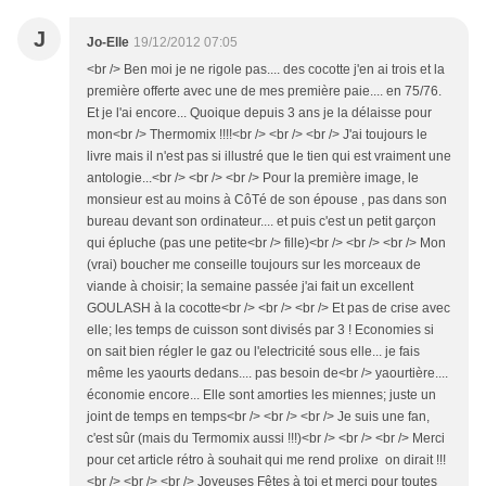
J
Jo-Elle
19/12/2012 07:05
<br /> Ben moi je ne rigole pas.... des cocotte j'en ai trois et la
première offerte avec une de mes première paie.... en 75/76.
Et je l'ai encore... Quoique depuis 3 ans je la délaisse pour
mon<br /> Thermomix !!!!<br /> <br /> <br /> J'ai toujours le
livre mais il n'est pas si illustré que le tien qui est vraiment une
antologie...<br /> <br /> <br /> Pour la première image, le
monsieur est au moins à CôTé de son épouse , pas dans son
bureau devant son ordinateur.... et puis c'est un petit garçon
qui épluche (pas une petite<br /> fille)<br /> <br /> <br /> Mon
(vrai) boucher me conseille toujours sur les morceaux de
viande à choisir; la semaine passée j'ai fait un excellent
GOULASH à la cocotte<br /> <br /> <br /> Et pas de crise avec
elle; les temps de cuisson sont divisés par 3 ! Economies si
on sait bien régler le gaz ou l'electricité sous elle... je fais
même les yaourts dedans.... pas besoin de<br /> yaourtière....
économie encore... Elle sont amorties les miennes; juste un
joint de temps en temps<br /> <br /> <br /> Je suis une fan,
c'est sûr (mais du Termomix aussi !!!)<br /> <br /> <br /> Merci
pour cet article rétro à souhait qui me rend prolixe on dirait !!!
<br /> <br /> <br /> Joyeuses Fêtes à toi et merci pour toutes