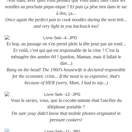
Non mais, avec quoi vous pensiez que vous alliez faire cuire les
nouilles au prochain pique-nique ? Et puis ça pèse rien dans le sac
à dos, ça...
Once again the perfect pan to cook noodles during the next trek...
and very light in you backsack too!
Et hop, au passage on s'en prend plein la tête pour pas un rond...
Et voilà, c'est qui qui est responsable de la crise ? C'est la
ménagère des années 60 ! (pardon, Maman, mais il fallait le
dire...)
Bang on the head! The 1960's housewife is declared responsible
for the economic crisis... If the meat is so expensive, that's
because of HER (sorry, Mum, I had to say...)
Vous le saviez, vous, que la cocotte-minute était l'ancêtre du
téléphone portable ?
I'm sure youy didn't know that mobile phones originated in
pressure cookers!