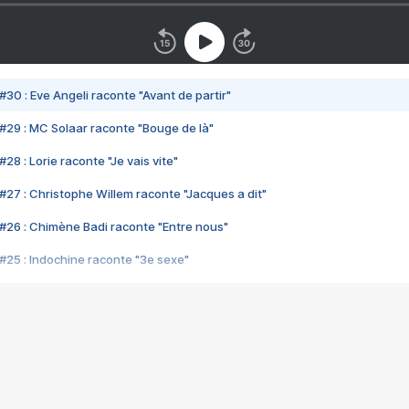
#30 : Eve Angeli raconte "Avant de partir"
#29 : MC Solaar raconte "Bouge de là"
28 : Lorie raconte "Je vais vite"
#27 : Christophe Willem raconte "Jacques a dit"
#26 : Chimène Badi raconte "Entre nous"
#25 : Indochine raconte "3e sexe"
#24 : Zaho raconte "C'est chelou"
#23 : Patrick Bruel raconte "Au café des délices"
#22 : Kyo raconte "Le chemin"
#21 : Nolwenn Leroy raconte "Cassé"