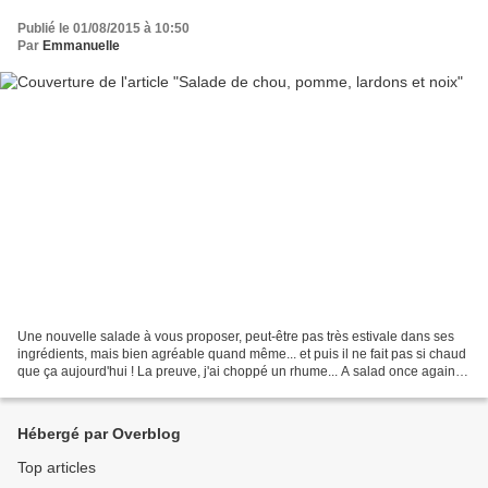
Publié le 01/08/2015 à 10:50
Par
Emmanuelle
Une nouvelle salade à vous proposer, peut-être pas très estivale dans ses
ingrédients, mais bien agréable quand même... et puis il ne fait pas si chaud
que ça aujourd'hui ! La preuve, j'ai choppé un rhume... A salad once again,
more like autumn flavours...
Hébergé par Overblog
Top articles