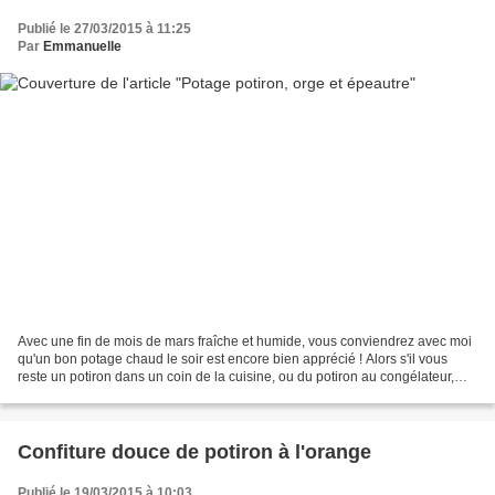
Publié le 27/03/2015 à 11:25
Par
Emmanuelle
Avec une fin de mois de mars fraîche et humide, vous conviendrez avec moi
qu'un bon potage chaud le soir est encore bien apprécié ! Alors s'il vous
reste un potiron dans un coin de la cuisine, ou du potiron au congélateur,
n'hésitez pas à tester cette...
Confiture douce de potiron à l'orange
Publié le 19/03/2015 à 10:03