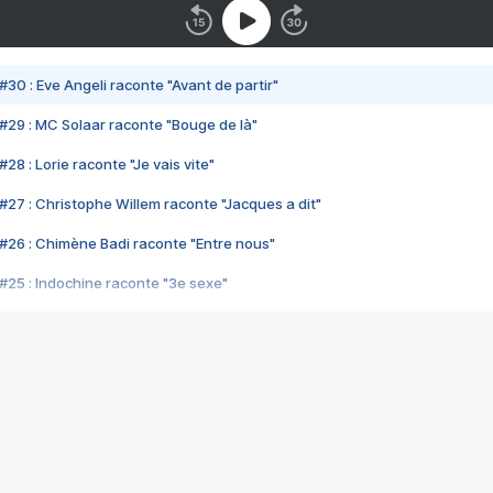
#30 : Eve Angeli raconte "Avant de partir"
#29 : MC Solaar raconte "Bouge de là"
28 : Lorie raconte "Je vais vite"
#27 : Christophe Willem raconte "Jacques a dit"
#26 : Chimène Badi raconte "Entre nous"
#25 : Indochine raconte "3e sexe"
#24 : Zaho raconte "C'est chelou"
#23 : Patrick Bruel raconte "Au café des délices"
#22 : Kyo raconte "Le chemin"
#21 : Nolwenn Leroy raconte "Cassé"
#20 : Patrick Hernandez raconte "Born to be alive"