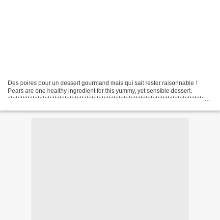
Des poires pour un dessert gourmand mais qui sait rester raisonnable !
Pears are one healthy ingredient for this yummy, yet sensible dessert.
***********************************************************************************
****** Crumble poire et spéculoos...