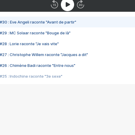
#30 : Eve Angeli raconte "Avant de partir"
#29 : MC Solaar raconte "Bouge de là"
28 : Lorie raconte "Je vais vite"
#27 : Christophe Willem raconte "Jacques a dit"
#26 : Chimène Badi raconte "Entre nous"
#25 : Indochine raconte "3e sexe"
#24 : Zaho raconte "C'est chelou"
#23 : Patrick Bruel raconte "Au café des délices"
#22 : Kyo raconte "Le chemin"
#21 : Nolwenn Leroy raconte "Cassé"
#20 : Patrick Hernandez raconte "Born to be alive"