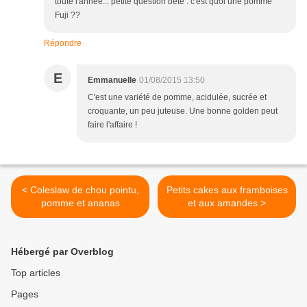
toute l'année... petite question bête : c'est quoi une pomme
Fuji ??
Répondre
E
Emmanuelle
01/08/2015 13:50
C'est une variété de pomme, acidulée, sucrée et
croquante, un peu juteuse. Une bonne golden peut
faire l'affaire !
< Coleslaw de chou pointu,
Petits cakes aux framboises
pomme et ananas
et aux amandes >
Hébergé par Overblog
Top articles
Pages