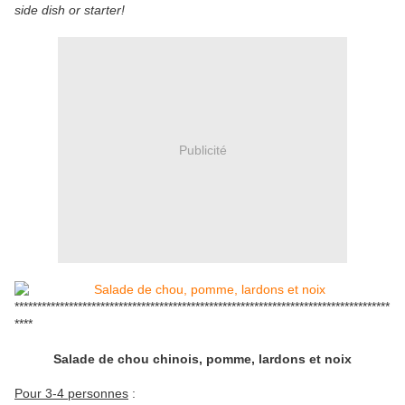
side dish or starter!
Publicité
***********************************************************************************
****
Salade de chou chinois, pomme, lardons et noix
Pour 3-4 personnes
: