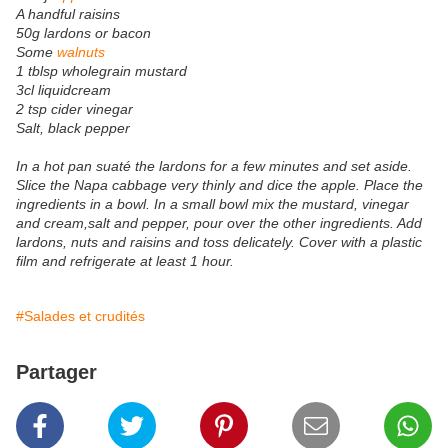
A handful raisins
50g lardons or bacon
Some
walnuts
1 tblsp wholegrain mustard
3cl liquidcream
2 tsp cider vinegar
Salt, black pepper
In a hot pan suaté the lardons for a few minutes and set aside.
Slice the Napa cabbage very thinly and dice the apple. Place the
ingredients in a bowl. In a small bowl mix the mustard, vinegar
and cream,salt and pepper, pour over the other ingredients. Add
lardons, nuts and raisins and toss delicately. Cover with a plastic
film and refrigerate at least 1 hour.
#Salades et crudités
Partager